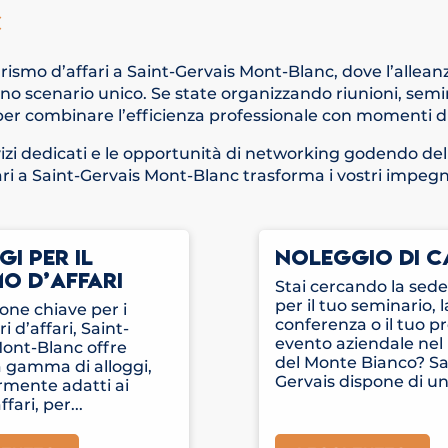
C
ismo d’affari a Saint-Gervais Mont-Blanc, dove l’alleanz
o scenario unico. Se state organizzando riunioni, semina
er combinare l’efficienza professionale con momenti di
izi dedicati e le opportunità di networking godendo dell
ri a Saint-Gervais Mont-Blanc trasforma i vostri impegni
I PER IL
NOLEGGIO DI C
O D’AFFARI
Stai cercando la sede
per il tuo seminario, 
one chiave per i
conferenza o il tuo p
i d’affari, Saint-
evento aziendale nel
Mont-Blanc offre
del Monte Bianco? Sa
 gamma di alloggi,
Gervais dispone di un
rmente adatti ai
ffari, per...