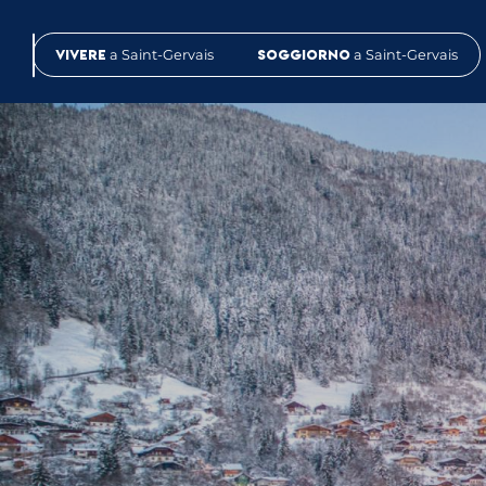
Aller
au
Vivere
a Saint-Gervais
Soggiorno
a Saint-Gervais
contenu
principal