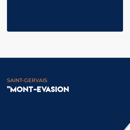
permettendo alle generazioni future di
continuare a godere delle bellezze naturali
delle montagne.
LA GUIDA ALLE AZIONI ECOLOGICHE
SCARICARE
SAINT-GERVAIS
"MONT-EVASION
IL PERCORSO DEL “TOUR DU VAL
MONTJOIE