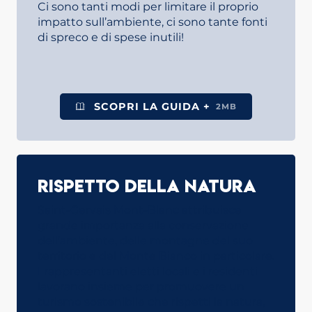
Ci sono tanti modi per limitare il proprio
impatto sull’ambiente, ci sono tante fonti
di spreco e di spese inutili!
SCOPRI LA GUIDA +
2MB
Rispetto della natura
Saint-Gervais Mont-Blanc attribuisce
grande importanza alla conservazione
dell’ambiente, delle montagne del suo
territorio e del Monte Bianco in particolare.
I rappresentanti eletti locali e i residenti
lavorano insieme per promuovere un
turismo sostenibile che rispetti la natura,