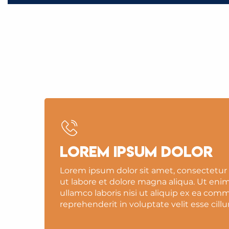
IL 
Lorem ipsum dolor
Lorem ipsum dolor sit amet, consectetur 
ut labore et dolore magna aliqua. Ut eni
ullamco laboris nisi ut aliquip ex ea com
reprehenderit in voluptate velit esse cillu