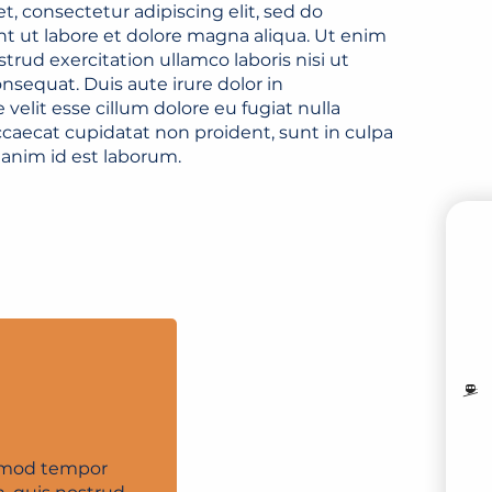
, consectetur adipiscing elit, sed do
t ut labore et dolore magna aliqua. Ut enim
rud exercitation ullamco laboris nisi ut
sequat. Duis aute irure dolor in
 velit esse cillum dolore eu fugiat nulla
ccaecat cupidatat non proident, sunt in culpa
t anim id est laborum.
PR
M
I
usmod tempor