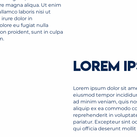
re magna aliqua. Ut enim
lamco laboris nisi ut
rure dolor in
olore eu fugiat nulla
on proident, sunt in culpa
m.
LOREM I
Lorem ipsum dolor sit amet
eiusmod tempor incididun
ad minim veniam, quis nost
aliquip ex ea commodo con
reprehenderit in voluptate
pariatur. Excepteur sint o
qui officia deserunt molli