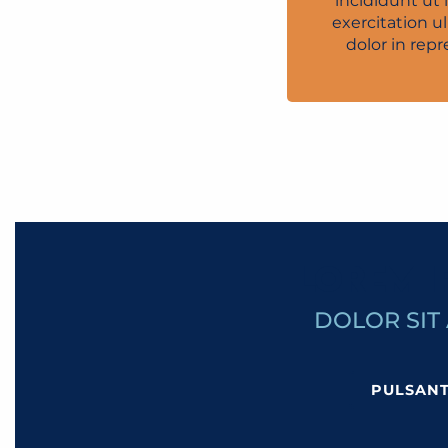
incididunt ut
exercitation u
dolor in repr
LOREM 
DOLOR SIT
PULSAN