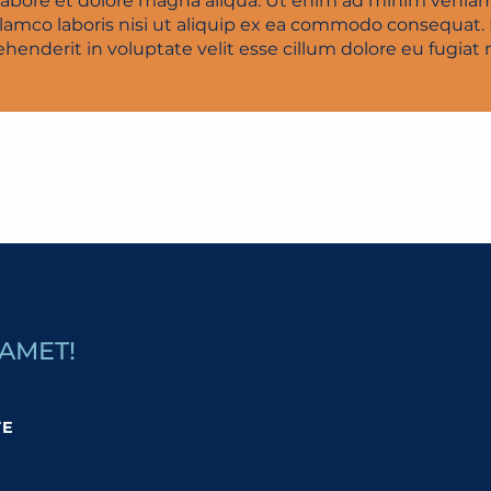
 labore et dolore magna aliqua. Ut enim ad minim veniam
llamco laboris nisi ut aliquip ex ea commodo consequat. 
ehenderit in voluptate velit esse cillum dolore eu fugiat n
IPSUM
 AMET!
TE