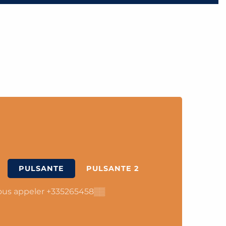
PULSANTE
PULSANTE 2
us appeler
+335265458
▒▒