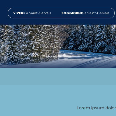
Aller
au
Vivere
a Saint-Gervais
Soggiorno
a Saint-Gervais
contenu
principal
Lorem ipsum dolor 