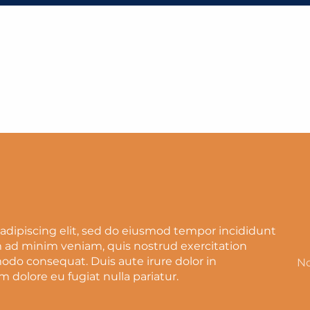
TRAM DEL MONTE BIANCO
adipiscing elit, sed do eiusmod tempor incididunt
m ad minim veniam, quis nostrud exercitation
modo consequat. Duis aute irure dolor in
No
m dolore eu fugiat nulla pariatur.