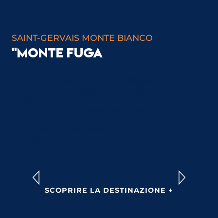
SAINT-GERVAIS MONTE BIANCO
"MONTE FUGA
Saint-Gervais Mont-Blanc è un
villaggio dell’Alta
Savoia, situato ai piedi del Monte Bianco
, ricco di
passato e proiettato verso il futuro nel rispetto del suo
patrimonio naturale e della sua storia, dove potrete
vivere tutte le emozioni delle Alpi con i suoi abitanti,
orgogliosi e felici di condividere i benefici e le
meraviglie della loro regione!
THE BEST SPRING ACTIVITIES
SCOPRIRE LA DESTINAZIONE +