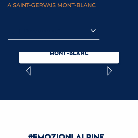
A SAINT-GERVAIS MONT-BLANC
Dove dormire?
ALBERGHI A SAINT-GERVAIS
Dove mangiare?
MONT-BLANC
Shopping e servizi
Attività
#EMOZIONI ALPINE