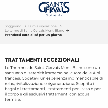
SCOPRIRE
L'ISTITUTO PER LE CURE
TERMALI
Soggiorno
La mia ispirazione
TRATTAMENTI VISO, MASSAGGI,
Le terme di Saint-Gervais Mont-Blanc
Prendersi cura di sé per un giorno
TRATTAMENTI CORPO...
Trattamenti eccezionali
Le Thermes de Saint-Gervais Mont-Blanc sono un
santuario di serenità immerso nel cuore delle Alpi
francesi. Godetevi un’esperienza indimenticabile di
relax, rivitalizzazione e rigenerazione. Scoprite i
bagni e i trattamenti, i trattamenti per il viso e per
il corpo e gli esclusivi trattamenti con acqua
termale.