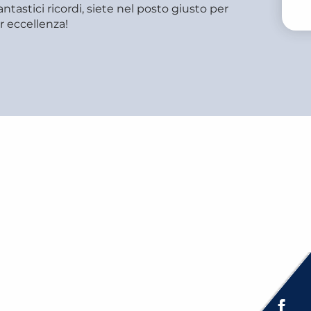
V
fantastici ricordi, siete nel posto giusto per
r eccellenza!
A LA CULTURA
TUTTI I NEGOZI E I
SERVIZI
Espace presse