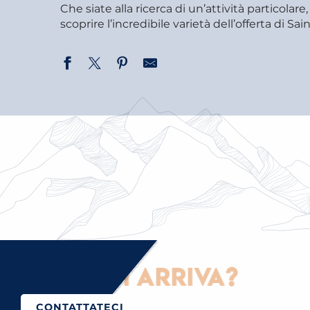
Che siate alla ricerca di un’attività particolare
scoprire l’incredibile varietà dell’offerta di
EVENTI E ATTIVITÀ
ATTIVITÀ A S
MANGIARE O BERE
GERVAIS
Come ci si arriva?
CONTATTATECI