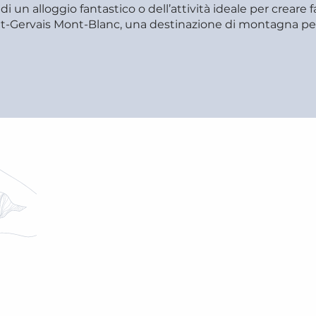
, di un alloggio fantastico o dell’attività ideale per creare 
 Saint-Gervais Mont-Blanc, una destinazione di montagna pe
TUTTI GLI
ALLOGGI
TUTT
AINT-
USCIRE A SAINT-GERVAIS