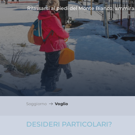
Rilassarsi ai piedi del Monte Bianco, ammir
Soggiorno
Voglio
DESIDERI PARTICOLARI?