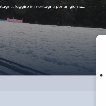
montagna, fuggire in montagna per un giorno…
PR
M
I