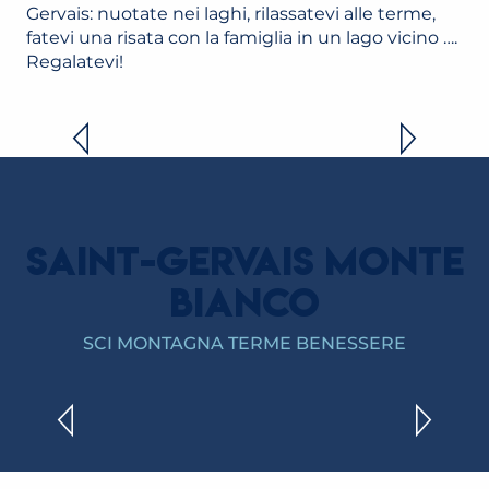
Gervais: nuotate nei laghi, rilassatevi alle terme,
fatevi una risata con la famiglia in un lago vicino ….
Regalatevi!
LE TERME DI SAINT-GERVAIS MONT-
BLANC
LEGGI TUTTO
SAINT-GERVAIS MONTE
BIANCO
AREE NATURALI PROTETTE
SCI MONTAGNA TERME BENESSERE
LEGGI TUTTO