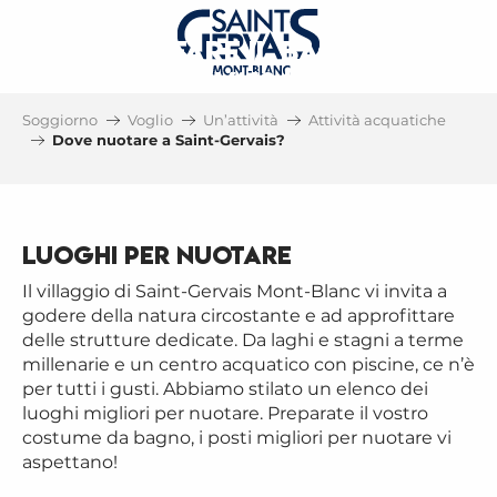
DOVE FARE IL BAGNO A
SAINT-GERVAIS IN ESTATE?
Soggiorno
Voglio
Un’attività
Attività acquatiche
PISCINA, LAGO, SPA
Dove nuotare a Saint-Gervais?
Luoghi per nuotare
Il villaggio di Saint-Gervais Mont-Blanc vi invita a
godere della natura circostante e ad approfittare
delle strutture dedicate. Da laghi e stagni a terme
millenarie e un centro acquatico con piscine, ce n’è
per tutti i gusti. Abbiamo stilato un elenco dei
luoghi migliori per nuotare. Preparate il vostro
costume da bagno, i posti migliori per nuotare vi
aspettano!