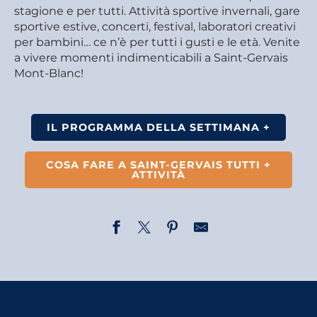
stagione e per tutti. Attività sportive invernali, gare
sportive estive, concerti, festival, laboratori creativi
per bambini… ce n’è per tutti i gusti e le età. Venite
a vivere momenti indimenticabili a Saint-Gervais
Mont-Blanc!
IL PROGRAMMA DELLA SETTIMANA +
COSA FARE A SAINT-GERVAIS TUTTI +
ATTIVITÀ
Visite commentée : Les Plans, un hameau rural
Randonnée - Traces d'animaux