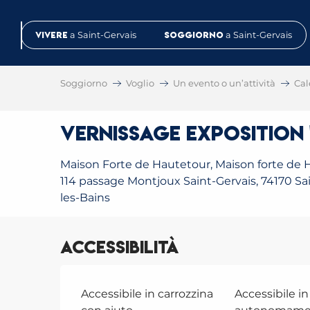
Aller
au
Vivere
a Saint-Gervais
Soggiorno
a Saint-Gervais
contenu
principal
Soggiorno
Voglio
Un evento o un’attività
Cal
Vernissage Exposition 
Maison Forte de Hautetour, Maison forte de 
114 passage Montjoux Saint-Gervais, 74170 Sa
les-Bains
Accessibilità
Accessibile in carrozzina
Accessibile in