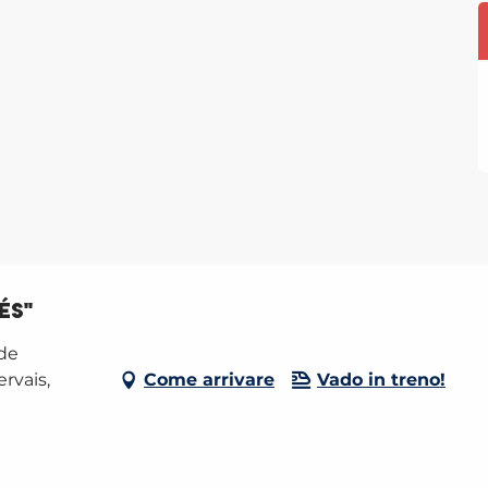
és"
 de
rvais,
Come arrivare
Vado in treno!