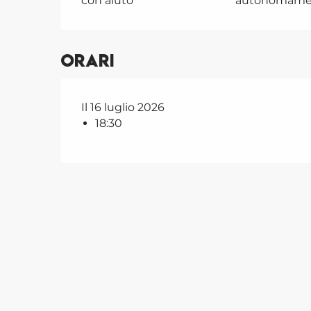
con aiuto
autonomame
Orari
Il 16 luglio 2026
18:30