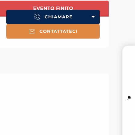
Orari e contatti
EVENTO FINITO
CHIAMARE
CONTATTATECI
PR
M
I