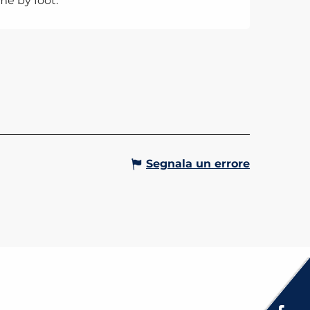
me by foot.
ON FORTE DE
ETOUR
Gervais-les-Bains
Segnala un errore