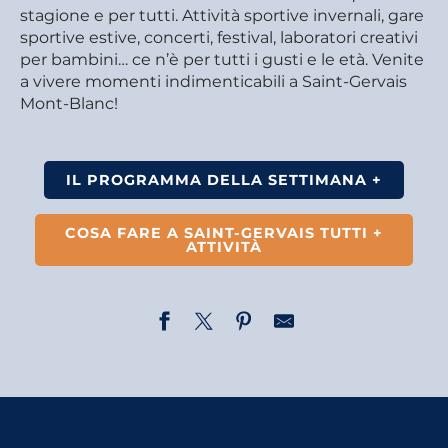
stagione e per tutti. Attività sportive invernali, gare
sportive estive, concerti, festival, laboratori creativi
per bambini… ce n’è per tutti i gusti e le età. Venite
a vivere momenti indimenticabili a Saint-Gervais
Mont-Blanc!
IL PROGRAMMA DELLA SETTIMANA +
COSA FARE A SAINT-GERVAIS TUTTI +
ATTIVITÀ
Concert médiéval ''Hymne à la Nature''
Caccia al tesoro - Saint-Nicolas