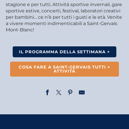
stagione e per tutti. Attività sportive invernali, gare
sportive estive, concerti, festival, laboratori creativi
per bambini… ce n’è per tutti i gusti e le età. Venite
a vivere momenti indimenticabili a Saint-Gervais
Mont-Blanc!
IL PROGRAMMA DELLA SETTIMANA +
COSA FARE A SAINT-GERVAIS TUTTI +
ATTIVITÀ
Visite commentée : Les Plans, un hameau rural
Randonnée - Traces d'animaux