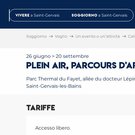
Aller
au
Vivere
a Saint-Gervais
Soggiorno
a Saint-Gervais
contenu
principal
Soggiorno
Voglio
Un evento o un’attività
Cal
26 giugno > 20 settembre
Plein Air, parcours d'
Parc Thermal du Fayet, allée du docteur Lépi
Saint-Gervais-les-Bains
Tariffe
Accesso libero.