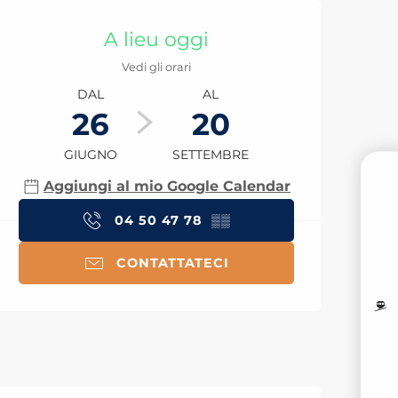
Orari e contatti
A lieu oggi
Vedi gli orari
DAL
AL
26
20
GIUGNO
SETTEMBRE
Aggiungi al mio Google Calendar
PR
04 50 47 78
▒▒
CONTATTATECI
M
I