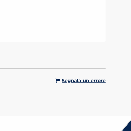
TA DEL PARCO TERMALE
eale per le famiglie in passeggino!
reschezza dei grandi alberi e del
e del Bonnant, il parco Thermal è
go magico e riposante.
Gervais-les-Bains
Segnala un errore