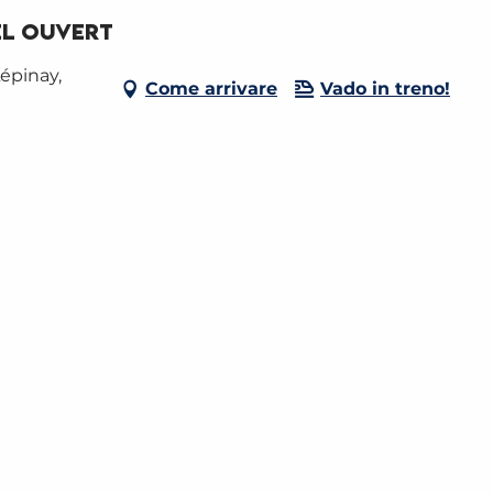
iel ouvert
épinay,
Come arrivare
Vado in treno!