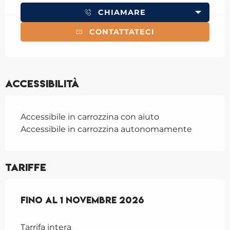
CHIAMARE
CONTATTATECI
Accessibilità
Accessibile in carrozzina con aiuto
Accessibile in carrozzina autonomamente
Tariffe
Dal
Fino al
4 giugno 2026
1 novembre 2026
al
1 novembre 2026
Tarrifa intera