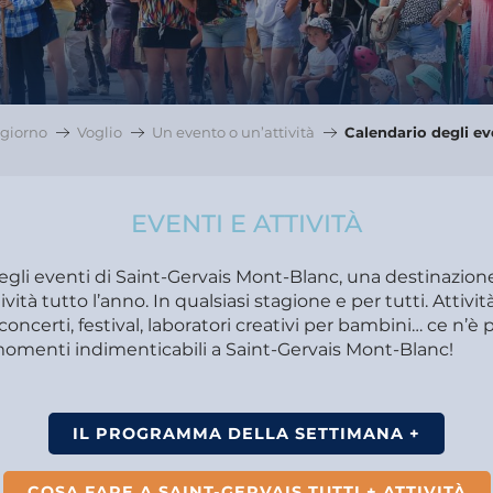
giorno
Voglio
Un evento o un’attività
Calendario degli ev
EVENTI E ATTIVITÀ
degli eventi di Saint-Gervais Mont-Blanc, una destinazio
ività tutto l’anno. In qualsiasi stagione e per tutti. Attivit
concerti, festival, laboratori creativi per bambini… ce n’è pe
 momenti indimenticabili a Saint-Gervais Mont-Blanc!
IL PROGRAMMA DELLA SETTIMANA +
COSA FARE A SAINT-GERVAIS TUTTI + ATTIVITÀ