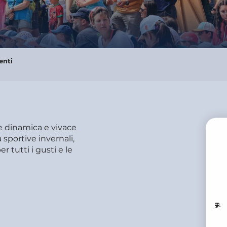
enti
ne dinamica e vivace
à sportive invernali,
r tutti i gusti e le
PR
M