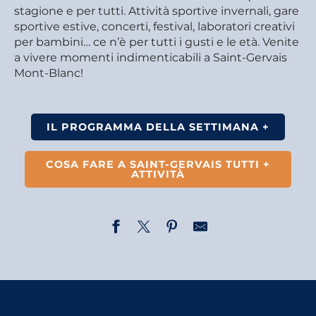
stagione e per tutti. Attività sportive invernali, gare
sportive estive, concerti, festival, laboratori creativi
per bambini… ce n’è per tutti i gusti e le età. Venite
a vivere momenti indimenticabili a Saint-Gervais
Mont-Blanc!
IL PROGRAMMA DELLA SETTIMANA +
COSA FARE A SAINT-GERVAIS TUTTI +
ATTIVITÀ
Visite commentée : Les Plans, un hameau rural
Randonnée - Traces d'animaux