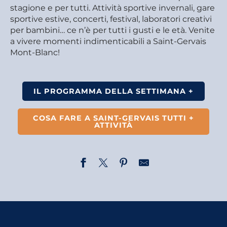
stagione e per tutti. Attività sportive invernali, gare
sportive estive, concerti, festival, laboratori creativi
per bambini… ce n’è per tutti i gusti e le età. Venite
a vivere momenti indimenticabili a Saint-Gervais
Mont-Blanc!
IL PROGRAMMA DELLA SETTIMANA +
COSA FARE A SAINT-GERVAIS TUTTI +
ATTIVITÀ
Visite commentée : Les Plans, un hameau rural
Randonnée - Traces d'animaux