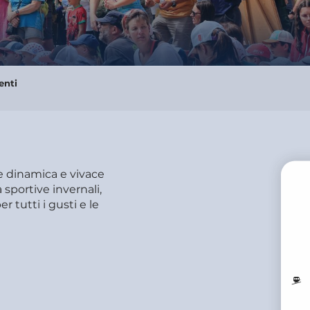
enti
ne dinamica e vivace
à sportive invernali,
r tutti i gusti e le
PR
M