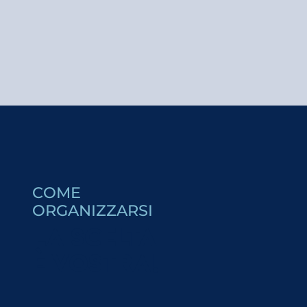
Mon jeudi cinéma - Miss Mermaid
Crazy Pong
Mon jeudi cinéma - Des Minions et des monstres
Relais Nocturne du Bettex
Conte - Raiponce et les lutins arc-en-ciel - par la Cie 
ASTER - médiation ornithologie
COME
Soirées musicales - LES ESTIVALES du Saint Gervais
ORGANIZZARSI
Visite de l'Alpage de Joux
LA SCELTA
Un'insolita passeggiata con i Greeters® a Saint-Gervai
Aneddoti sulle terme - visita guidata alle Terme di Sai
È VOSTRA!
Visite commentée - Pile Pont Expo : A.I.L.O
Visite commentée de l'exposition "Ange Abrate"