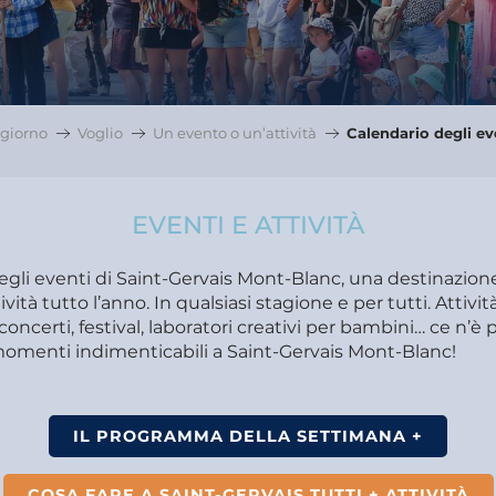
giorno
Voglio
Un evento o un’attività
Calendario degli ev
EVENTI E ATTIVITÀ
degli eventi di Saint-Gervais Mont-Blanc, una destinazio
ività tutto l’anno. In qualsiasi stagione e per tutti. Attivit
concerti, festival, laboratori creativi per bambini… ce n’è pe
 momenti indimenticabili a Saint-Gervais Mont-Blanc!
IL PROGRAMMA DELLA SETTIMANA +
COSA FARE A SAINT-GERVAIS TUTTI + ATTIVITÀ