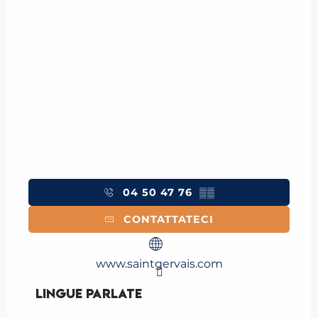
04 50 47 76
▒▒
CONTATTATECI
www.saintgervais.com
Lingue parlate
Lingue parlate