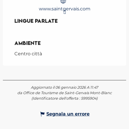
www.saintgervais.com
Lingue parlate
Lingue parlate
Ambiente
Ambiente
Centro città
Aggiornato il 06 gennaio 2026 A 11:47
da Office de Tourisme de Saint-Gervais Mont-Blanc
(Identificatore dell'offerta :
5995904
)
Segnala un errore