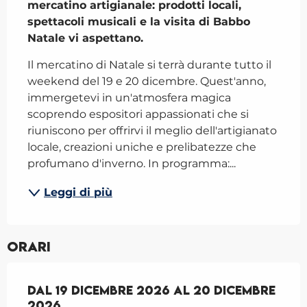
mercatino artigianale: prodotti locali, 
spettacoli musicali e la visita di Babbo 
Natale vi aspettano.
Il mercatino di Natale si terrà durante tutto il 
weekend del 19 e 20 dicembre. Quest'anno, 
immergetevi in un'atmosfera magica 
scoprendo espositori appassionati che si 
riuniscono per offrirvi il meglio dell'artigianato 
locale, creazioni uniche e prelibatezze che 
profumano d'inverno. In programma:...
Leggi di più
Orari
Dal
Dal
19 dicembre 2026
19 dicembre 2026
al
al
20 dicembre 202
20 dicembre
2026