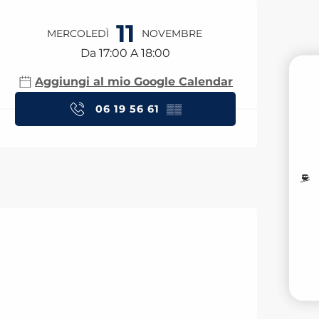
Orari e contatti
11
MERCOLEDÌ
NOVEMBRE
Da 17:00 A 18:00
Aggiungi al mio Google Calendar
PR
06 19 56 61
▒▒
M
I
V