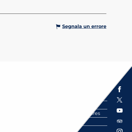
enti come conferenze, spettacoli,
 ...
Gervais-les-Bains
Segnala un errore
Espace presse
Brochures
Labels
Partenaires
FAQ