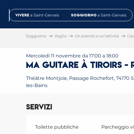
Aller
au
Vivere
a Saint-Gervais
Soggiorno
a Saint-Gervais
contenu
principal
Soggiorno
Voglio
Un evento o un’attività
Cal
Mercoledì 11 novembre da 17:00 a 18:00
Ma Guitare à Tiroirs -
Théâtre Montjoie, Passage Rochefort, 74170 S
les-Bains
Servizi
Toilette pubbliche
Parcheggio v