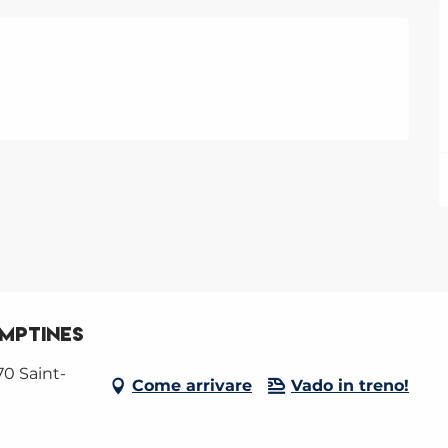
OMPTINES
70 Saint-
Come arrivare
Vado in treno!