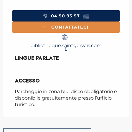
04 50 93 57
▒▒
CONTATTATECI
bibliotheque.saintgervais.com
Lingue parlate
Lingue parlate
Accesso
Accesso
Parcheggio in zona blu, disco obbligatorio e
disponibile gratuitamente presso l’ufficio
turistico.