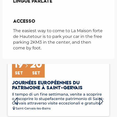
Lingue parlate
Lingue parlate
Accesso
Accesso
The easiest way to come to La Maison forte
de Hautetour is to park your car in the free
parking 2KM3 in the center, and then
come by foot.
19
20
SET
SET
JOURNÉES EUROPÉENNES DU
PATRIMOINE À SAINT-GERVAIS
Il tempo di un fine settimana, venite a scoprire
o riscoprire lo stupefacente patrimonio di Saint-
Gervais attraverso visite eccezionali e gratuite !
Saint-Gervais-les-Bains