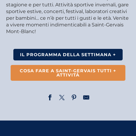
stagione e per tutti. Attività sportive invernali, gare
sportive estive, concerti, festival, laboratori creativi
per bambini… ce n’è per tutti i gusti e le età. Venite
a vivere momenti indimenticabili a Saint-Gervais
Mont-Blanc!
IL PROGRAMMA DELLA SETTIMANA +
COSA FARE A SAINT-GERVAIS TUTTI +
ATTIVITÀ
Visite commentée : Les Plans, un hameau rural
Randonnée - Traces d'animaux