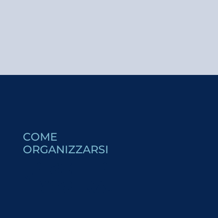
Relais Nocturne du Bettex
Mon jeudi cinéma - Des Minions et des monstres
Conte - Raiponce et les lutins arc-en-ciel - par la Cie 
Crazy Pong
Mon jeudi cinéma - Miss Mermaid
ASTER - médiation ornithologie
COME
Un'insolita passeggiata con i Greeters® a Saint-Gervai
ORGANIZZARSI
Visite de l'Alpage de Joux
LA SCELTA
Soirées musicales - LES ESTIVALES du Saint Gervais
Aneddoti sulle terme - visita guidata alle Terme di Sai
È VOSTRA!
Visite commentée - Pile Pont Expo : A.I.L.O
Visite commentée de l'exposition "Ange Abrate"