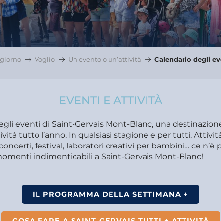
giorno
Voglio
Un evento o un’attività
Calendario degli ev
EVENTI E ATTIVITÀ
degli eventi di Saint-Gervais Mont-Blanc, una destinazio
ività tutto l’anno. In qualsiasi stagione e per tutti. Attivit
concerti, festival, laboratori creativi per bambini… ce n’è pe
 momenti indimenticabili a Saint-Gervais Mont-Blanc!
IL PROGRAMMA DELLA SETTIMANA +
COSA FARE A SAINT-GERVAIS TUTTI + ATTIVITÀ