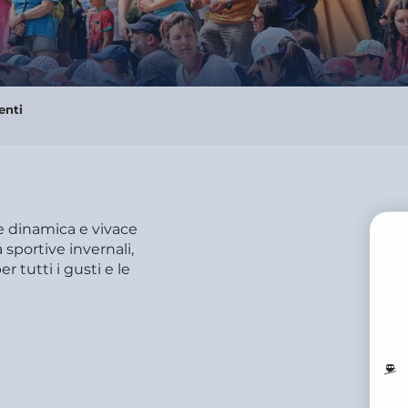
enti
ne dinamica e vivace
à sportive invernali,
r tutti i gusti e le
PR
M