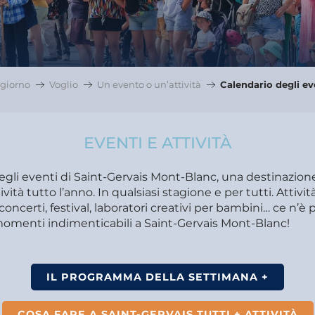
giorno
Voglio
Un evento o un’attività
Calendario degli ev
EVENTI E ATTIVITÀ
degli eventi di Saint-Gervais Mont-Blanc, una destinazio
ività tutto l’anno. In qualsiasi stagione e per tutti. Attivit
concerti, festival, laboratori creativi per bambini… ce n’è pe
 momenti indimenticabili a Saint-Gervais Mont-Blanc!
IL PROGRAMMA DELLA SETTIMANA +
COSA FARE A SAINT-GERVAIS TUTTI + ATTIVITÀ