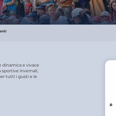
enti
ne dinamica e vivace
à sportive invernali,
r tutti i gusti e le
PR
M