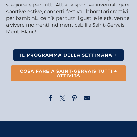
stagione e per tutti. Attività sportive invernali, gare
sportive estive, concerti, festival, laboratori creativi
per bambini… ce n’è per tutti i gusti e le età. Venite
a vivere momenti indimenticabili a Saint-Gervais
Mont-Blanc!
IL PROGRAMMA DELLA SETTIMANA +
COSA FARE A SAINT-GERVAIS TUTTI +
ATTIVITÀ
Visite commentée : Les Plans, un hameau rural
Randonnée - Traces d'animaux