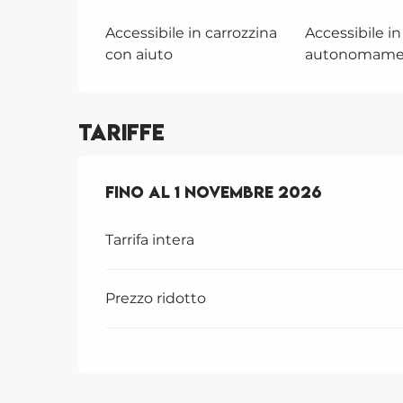
Accessibile in carrozzina
Accessibile in
con aiuto
autonomame
Tariffe
Dal
Fino al
16 luglio 2026
1 novembre 2026
al
1 novembre
Tarrifa intera
Prezzo ridotto