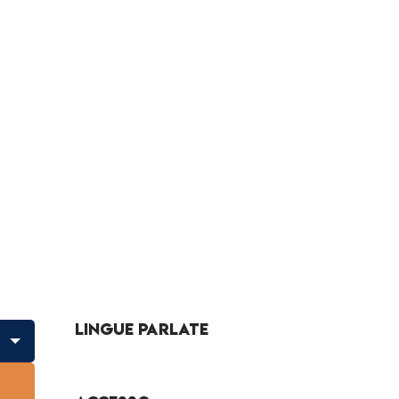
Lingue parlate
Lingue parlate