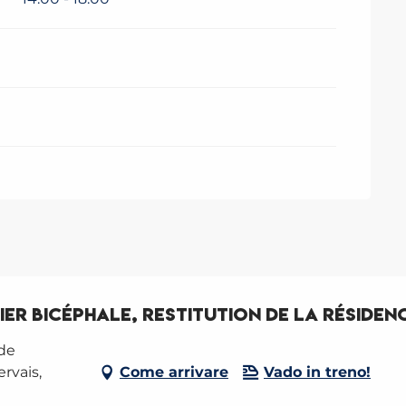
lier Bicéphale, restitution de la résiden
 de
rvais,
Come arrivare
Vado in treno!