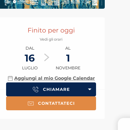
Orari e contatti
Finito per oggi
Vedi gli orari
DAL
AL
16
1
LUGLIO
NOVEMBRE
Aggiungi al mio Google Calendar
CHIAMARE
CONTATTATECI