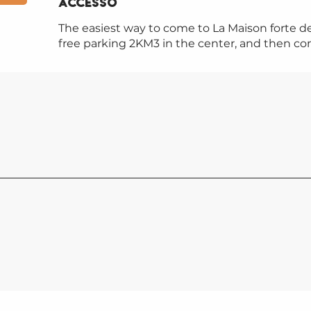
Accesso
Accesso
The easiest way to come to La Maison forte de
free parking 2KM3 in the center, and then co
MAIS
HAUT
Saint-