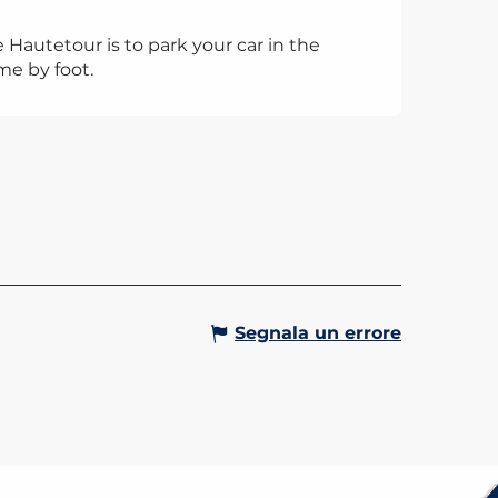
 Hautetour is to park your car in the
me by foot.
ON FORTE DE
ETOUR
Gervais-les-Bains
Segnala un errore