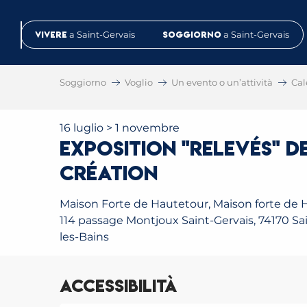
Aller
au
Vivere
a Saint-Gervais
Soggiorno
a Saint-Gervais
contenu
principal
Soggiorno
Voglio
Un evento o un’attività
Cal
16 luglio > 1 novembre
Exposition "Relevés" de
création
Maison Forte de Hautetour, Maison forte de 
114 passage Montjoux Saint-Gervais, 74170 Sa
les-Bains
Accessibilità