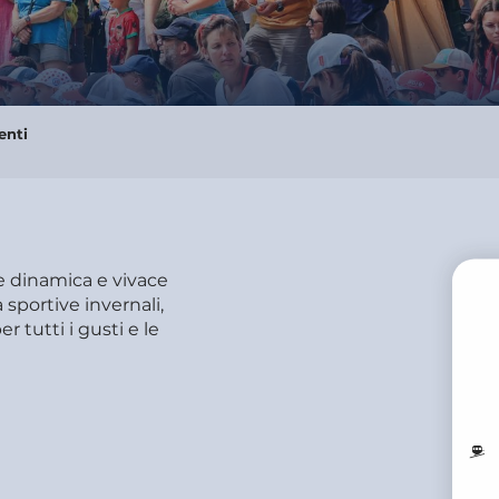
enti
ne dinamica e vivace
à sportive invernali,
r tutti i gusti e le
PR
M