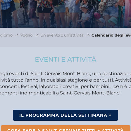
giorno
Voglio
Un evento o un’attività
Calendario degli ev
EVENTI E ATTIVITÀ
degli eventi di Saint-Gervais Mont-Blanc, una destinazio
ività tutto l’anno. In qualsiasi stagione e per tutti. Attivit
concerti, festival, laboratori creativi per bambini… ce n’è pe
 momenti indimenticabili a Saint-Gervais Mont-Blanc!
IL PROGRAMMA DELLA SETTIMANA +
COSA FARE A SAINT-GERVAIS TUTTI + ATTIVITÀ