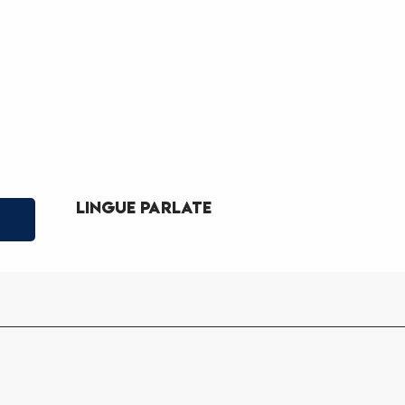
Lingue parlate
Lingue parlate