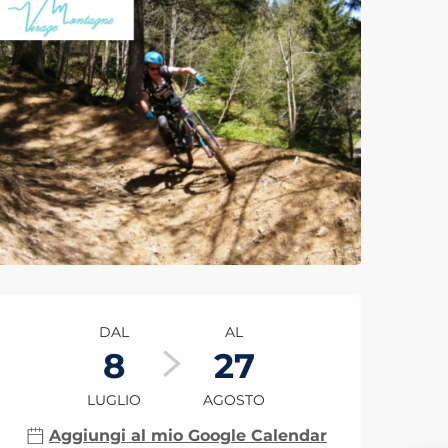
Orari e contatti
DAL
AL
8
27
LUGLIO
AGOSTO
Aggiungi al mio Google Calendar