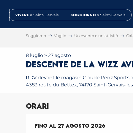
Aller
au
Vivere
a Saint-Gervais
Soggiorno
a Saint-Gervais
contenu
principal
Soggiorno
Voglio
Un evento o un’attività
Cal
8 luglio > 27 agosto
Descente de la Wizz a
RDV devant le magasin Claude Penz Sports a
4383 route du Bettex, 74170 Saint-Gervais-le
Orari
Dal
Fino al
8 luglio 2026
27 agosto 2026
al
27 agosto 