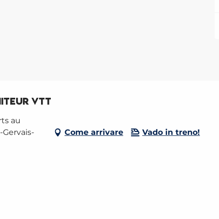
iteur VTT
ts au
-Gervais-
Come arrivare
Vado in treno!