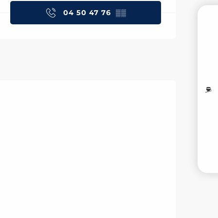
04 50 47 76
▒▒
PR
M
I
V