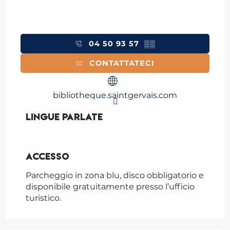
04 50 93 57
▒▒
CONTATTATECI
bibliotheque.saintgervais.com
Lingue parlate
Lingue parlate
Accesso
Accesso
Parcheggio in zona blu, disco obbligatorio e
disponibile gratuitamente presso l’ufficio
turistico.