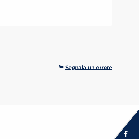
URE
 nel cuore del villaggio, La Cure è
o centro culturale che offre ai
ri la possibilità di scoprire il
onio locale attraverso un
mma di mostre,...
Gervais-les-Bains
Segnala un errore
Espace presse