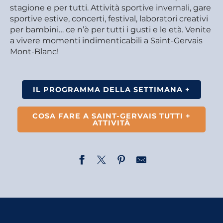
stagione e per tutti. Attività sportive invernali, gare
sportive estive, concerti, festival, laboratori creativi
per bambini… ce n’è per tutti i gusti e le età. Venite
a vivere momenti indimenticabili a Saint-Gervais
Mont-Blanc!
IL PROGRAMMA DELLA SETTIMANA +
COSA FARE A SAINT-GERVAIS TUTTI +
ATTIVITÀ
Visite commentée : Les Plans, un hameau rural
Randonnée - Traces d'animaux