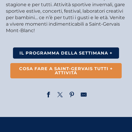
stagione e per tutti. Attività sportive invernali, gare
sportive estive, concerti, festival, laboratori creativi
per bambini… ce n’è per tutti i gusti e le età. Venite
a vivere momenti indimenticabili a Saint-Gervais
Mont-Blanc!
IL PROGRAMMA DELLA SETTIMANA +
COSA FARE A SAINT-GERVAIS TUTTI +
ATTIVITÀ
Concert médiéval ''Hymne à la Nature''
Zumba !