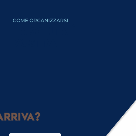
Pot d'accueil à Saint-Nicolas
Caccia al tesoro - Saint-Nicolas
Ciné plein air - Un p'tit truc en plus
COME ORGANIZZARSI
Conférence « Saint-Gervais/Courmayeur : des guides 
Initiation au football Freestyle et démonstration
LA SCELTA È
Jardin des Glaces avec Charlotte la Marmotte
VOSTRA!
Animation : Matinée jeux au bettex
Passeggiata insolita con i Greeters di Saint-Gervais - I
Visite commentée "Etre guide, hier et aujourd'hui"
Marché Laine et Soie
4 MUSEI, 4 LUOGHI DI ESPRESSIONE
ARTISTICA
arriva?