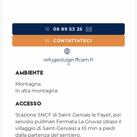
06 89 53 25
▒▒
CONTATTATECI
refugedurier.ffcam.fr
Ambiente
Ambiente
Montagna
In alta montagna
Accesso
Accesso
Stazione SNCF di Saint-Gervais le Fayet, poi
servizio pullman Fermata La Gruvaz (dopo il
villaggio di Saint-Gervais) a 10 min a piedi
dalla partenza del sentiero.