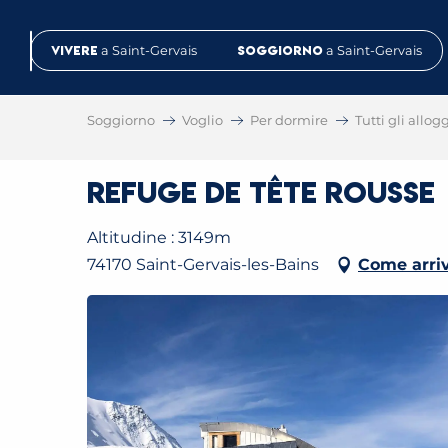
Aller
au
Vivere
a Saint-Gervais
Soggiorno
a Saint-Gervais
contenu
principal
Soggiorno
Voglio
Per dormire
Tutti gli allog
Refuge de Tête Rousse
Altitudine : 3149m
74170 Saint-Gervais-les-Bains
Come arri