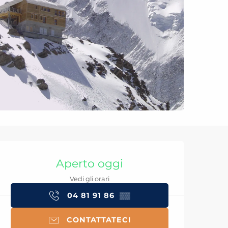
Orari e contatti
Aperto oggi
Vedi gli orari
04 81 91 86
▒▒
CONTATTATECI