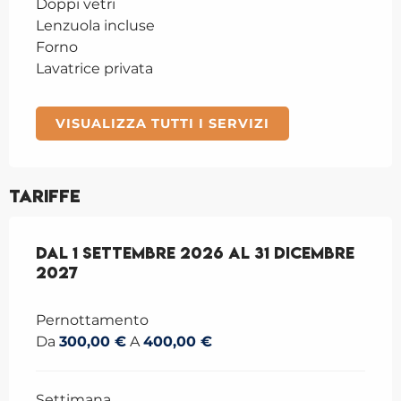
Doppi vetri
Lenzuola incluse
Forno
Lavatrice privata
VISUALIZZA TUTTI I SERVIZI
Tariffe
Dal
Dal
1 settembre 2026
1 settembre 2026
al
al
31 dicembre 2027
31 dicembre
2027
Pernottamento
Da
300,00 €
A
400,00 €
Settimana