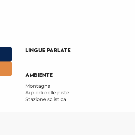
Lingue parlate
Lingue parlate
Ambiente
Ambiente
Montagna
Ai piedi delle piste
Stazione sciistica