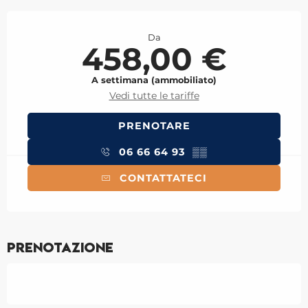
Orari e contatti
Da
458,00 €
A settimana (ammobiliato)
Vedi tutte le tariffe
PRENOTARE
06 66 64 93
▒▒
CONTATTATECI
Prenotazione