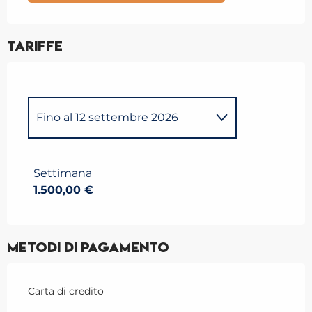
Tariffe
Fino al
12 settembre 2026
Dal
20 dicembre 2025
al
4
gennaio 2026
Settimana
1.500,00 €
Dal
5 gennaio 2026
al
31
gennaio 2026
Dal
1 febbraio 2026
al
14
marzo 2026
Metodi di pagamento
Dal
15 marzo 2026
al
4 aprile
2026
Carta di credito