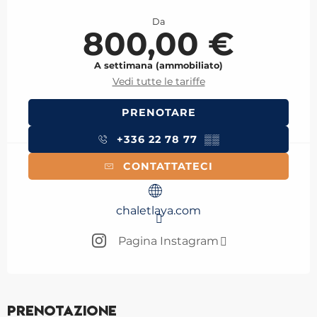
Orari e contatti
Da
800,00 €
A settimana (ammobiliato)
Vedi tutte le tariffe
PRENOTARE
+336 22 78 77
▒▒
CONTATTATECI
chaletlaya.com
Pagina Instagram
Prenotazione