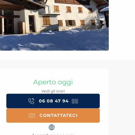
Orari e contatti
Aperto oggi
Vedi gli orari
06 08 47 94
▒▒
CONTATTATECI