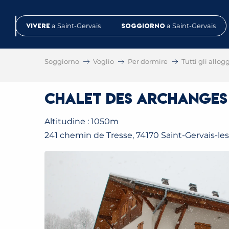
Aller
au
Vivere
a Saint-Gervais
Soggiorno
a Saint-Gervais
contenu
principal
Soggiorno
Voglio
Per dormire
Tutti gli allog
Chalet des Archanges
Altitudine : 1050m
241 chemin de Tresse, 74170 Saint-Gervais-le