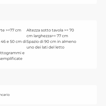
rte >=77 cm
Altezza sotto tavola >= 70
cm larghezza>= 77 cm
ra 46 e 50 cm di
Spazio di 90 cm in almeno
uno dei lati del letto
pittogrammi e
semplificate
ncario