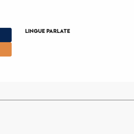
Lingue parlate
Lingue parlate