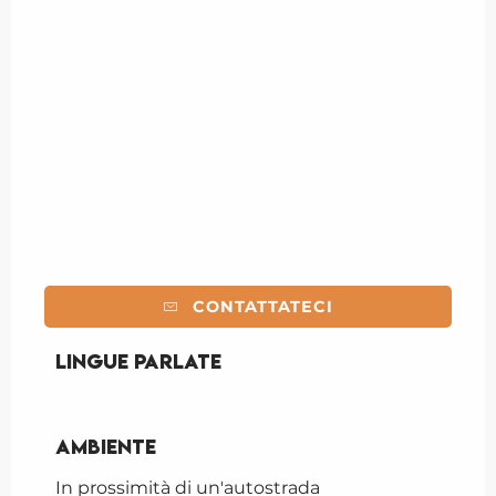
CONTATTATECI
Lingue parlate
Lingue parlate
Ambiente
Ambiente
In prossimità di un'autostrada