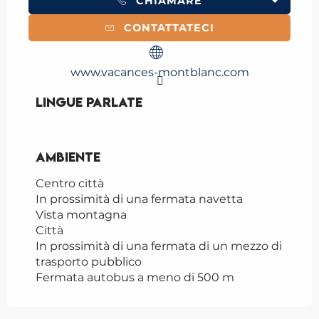
CHIAMARE
CONTATTATECI
www.vacances-montblanc.com
Lingue parlate
Lingue parlate
Ambiente
Ambiente
Centro città
In prossimità di una fermata navetta
Vista montagna
Città
In prossimità di una fermata di un mezzo di
trasporto pubblico
Fermata autobus a meno di 500 m