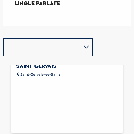
Lingue parlate
Lingue parlate
SALLES DE SÉMINAIRE HÔTEL LE
SAINT GERVAIS
Saint-Gervais-les-Bains