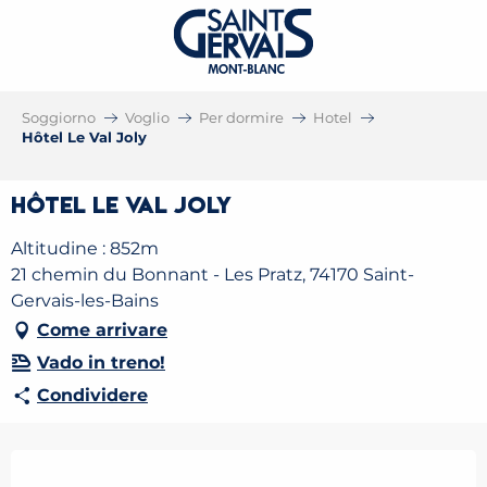
Soggiorno
Voglio
Per dormire
Hotel
Hôtel Le Val Joly
Hôtel Le Val Joly
Altitudine : 852m
21 chemin du Bonnant - Les Pratz, 74170 Saint-
Gervais-les-Bains
Come arrivare
Vado in treno!
Condividere
Orari e contatti