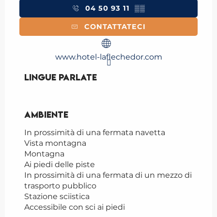
04 50 93 11
▒▒
CONTATTATECI
www.hotel-laflechedor.com
Lingue parlate
Lingue parlate
Ambiente
Ambiente
In prossimità di una fermata navetta
Vista montagna
Montagna
Ai piedi delle piste
In prossimità di una fermata di un mezzo di
trasporto pubblico
Stazione sciistica
Accessibile con sci ai piedi