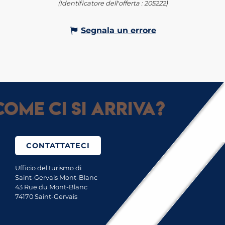
(Identificatore dell'offerta :
205222
)
Segnala un errore
ome ci si arriva?
CONTATTATECI
Ufficio del turismo di
Saint-Gervais Mont-Blanc
43 Rue du Mont-Blanc
74170 Saint-Gervais