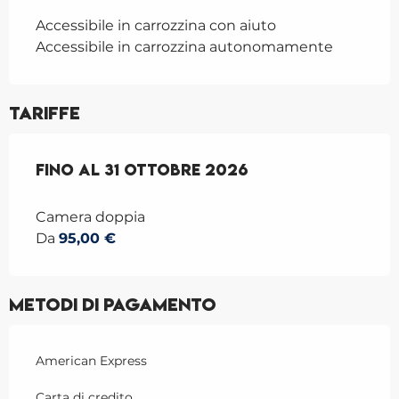
Accessibile in carrozzina con aiuto
Accessibile in carrozzina autonomamente
Tariffe
Dal
Fino al
1 settembre 2025
31 ottobre 2026
al
31 ottobre 2026
Camera doppia
Da
95,00 €
Metodi di pagamento
American Express
Carta di credito