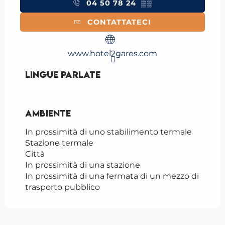
04 50 78 24
▒▒
CONTATTATECI
www.hotel2gares.com
Lingue parlate
Lingue parlate
Ambiente
Ambiente
In prossimità di uno stabilimento termale
Stazione termale
Città
In prossimità di una stazione
In prossimità di una fermata di un mezzo di
trasporto pubblico