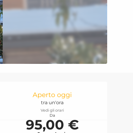
Orari e contatti
Aperto oggi
tra un'ora
Vedi gli orari
Da
95,00 €