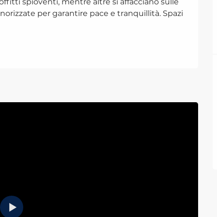
fitti spioventi, mentre altre si affacciano sulle 
orizzate per garantire pace e tranquillità. Spazi 