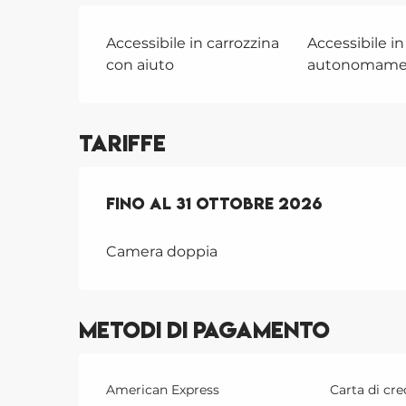
Accessibile in carrozzina
Accessibile in
con aiuto
autonomame
Tariffe
Dal
Fino al
1 settembre 2025
31 ottobre 2026
al
31 ottob
Camera doppia
Metodi di pagamento
American Express
Carta di cre