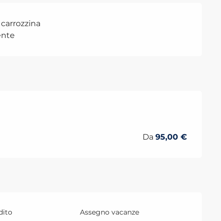
 carrozzina
nte
re 2026
Da
95,00 €
dito
Assegno vacanze