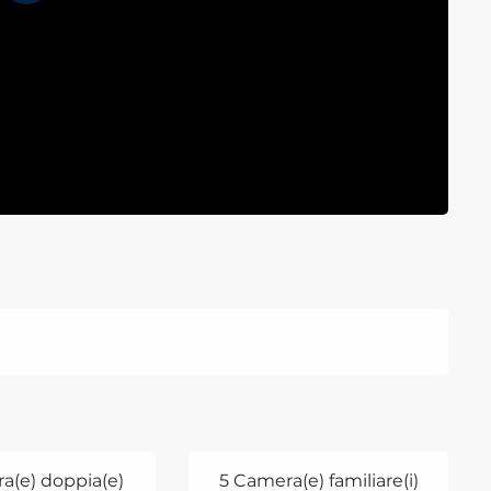
a(e) doppia(e)
5 Camera(e) familiare(i)