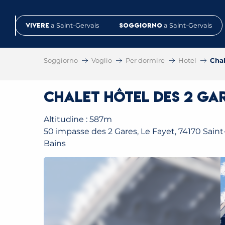
Aller
au
Vivere
a Saint-Gervais
Soggiorno
a Saint-Gervais
contenu
principal
Soggiorno
Voglio
Per dormire
Hotel
Chal
Chalet Hôtel des 2 Ga
Altitudine : 587m
50 impasse des 2 Gares, Le Fayet, 74170 Saint
Bains