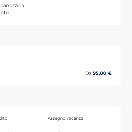
 carrozzina
nte
re 2026
Da
95,00 €
dito
Assegno vacanze