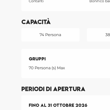
Contanti
Bonifico ba
Capacità
74 Persona
3
Gruppi
Gruppi
70 Persona (s) Max
Periodi di apertura
Dal
Fino al
27 aprile 2026
31 ottobre 2026
al
31 ottobre