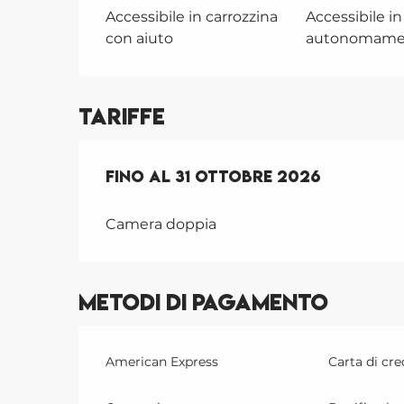
Accessibile in carrozzina
Accessibile in
con aiuto
autonomame
Tariffe
Dal
Fino al
1 settembre 2025
31 ottobre 2026
al
31 ottob
Camera doppia
Metodi di pagamento
American Express
Carta di cre