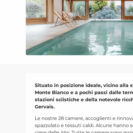
Descrizione
Situato in posizione ideale, vicino alla 
Monte Bianco e a pochi passi dalle terme
stazioni sciistiche e della notevole ricc
Gervais.
Le nostre 28 camere, accoglienti e rinnov
spazzolato e tessuti caldi. Alcune hanno sof
cime delle Alpi. Tutte le camere sono inson