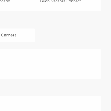
ncario
Buoni vacanza Connect
8 Camera
 2026