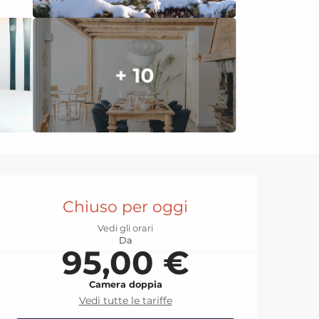
+ 10
Orari e contatti
Chiuso per oggi
Vedi gli orari
Da
95,00 €
Camera doppia
Vedi tutte le tariffe