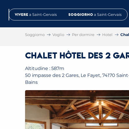
Aller
au
Vivere
a Saint-Gervais
Soggiorno
a Saint-Gervais
contenu
principal
Soggiorno
Voglio
Per dormire
Hotel
Chal
Chalet Hôtel des 2 Ga
Altitudine : 587m
50 impasse des 2 Gares, Le Fayet, 74170 Saint
Bains