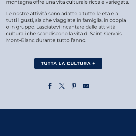
montagna offre una vita culturale ricca e variegata.
Le nostre attività sono adatte a tutte le età e a
tutti i gusti, sia che viaggiate in famiglia, in coppia
o in gruppo. Lasciatevi incantare dalle attività
culturali che scandiscono la vita di Saint-Gervais
Mont-Blanc durante tutto l’anno.
TUTTA LA CULTURA +
Concerto - Viaggio estivo
Concerto di flauti virtuosi - Saint Nicolas
Concert médiéval ''Hymne à la Nature''
Documentaire "Survivre - Animaux des Alpes en hiver