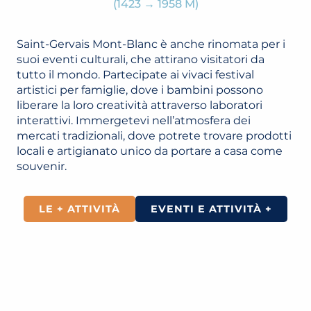
(1423 → 1958 M)
Saint-Gervais Mont-Blanc è anche rinomata per i
suoi eventi culturali, che attirano visitatori da
tutto il mondo. Partecipate ai vivaci festival
artistici per famiglie, dove i bambini possono
liberare la loro creatività attraverso laboratori
interattivi. Immergetevi nell’atmosfera dei
mercati tradizionali, dove potrete trovare prodotti
locali e artigianato unico da portare a casa come
souvenir.
LE + ATTIVITÀ
EVENTI E ATTIVITÀ +
FESTIVAL ALPI HOURS
LUCI DI SAINT-GERVAIS MONT-BLANC
TEATRO NELLE ALPI
LEGGI TUTTO
LEGGI TUTTO
LEGGI TUTTO